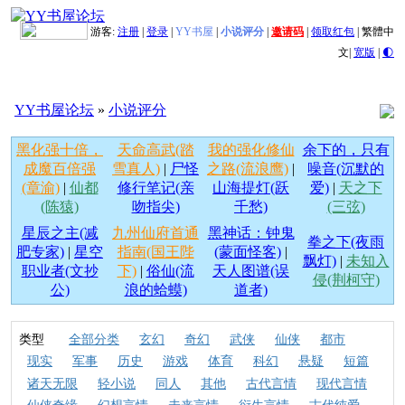
游客:
注册
|
登录
|
YY书屋
|
小说评分
|
邀请码
|
领取红包
|
繁體中
文
|
宽版
|
🌓
YY书屋论坛
»
小说评分
黑化强十倍，
天命高武(踏
我的强化修仙
余下的，只有
成魔百倍强
雪真人)
|
尸怪
之路(流浪鹰)
|
噪音(沉默的
(章渝)
|
仙都
修行笔记(亲
山海提灯(跃
爱)
|
天之下
(陈猿)
吻指尖)
千愁)
(三弦)
星辰之主(减
九州仙府首通
黑神话：钟鬼
拳之下(夜雨
肥专家)
|
星空
指南(国王陛
(蒙面怪客)
|
飘灯)
|
未知入
职业者(文抄
下)
|
俗仙(流
天人图谱(误
侵(荆柯守)
公)
浪的蛤蟆)
道者)
类型
全部分类
玄幻
奇幻
武侠
仙侠
都市
现实
军事
历史
游戏
体育
科幻
悬疑
短篇
诸天无限
轻小说
同人
其他
古代言情
现代言情