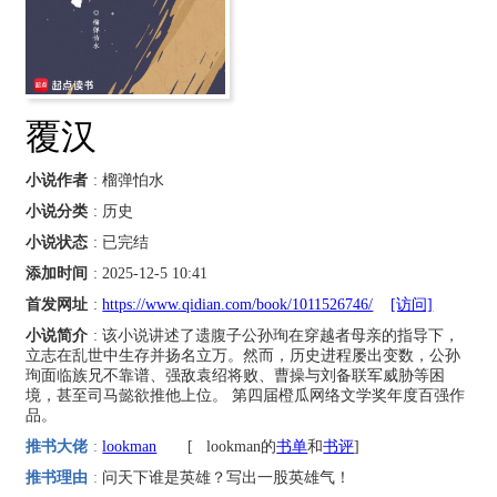
覆汉
小说作者
: 榴弹怕水
小说分类
: 历史
小说状态
: 已完结
添加时间
: 2025-12-5 10:41
首发网址
:
https://www.qidian.com/book/1011526746/
[访问]
小说简介
: 该小说讲述了遗腹子公孙珣在穿越者母亲的指导下，
立志在乱世中生存并扬名立万。然而，历史进程屡出变数，公孙
珣面临族兄不靠谱、强敌袁绍将败、曹操与刘备联军威胁等困
境，甚至司马懿欲推他上位。 第四届橙瓜网络文学奖年度百强作
品。
推书大佬
:
lookman
[
lookman的
书单
和
书评
]
推书理由
:
问天下谁是英雄？写出一股英雄气！