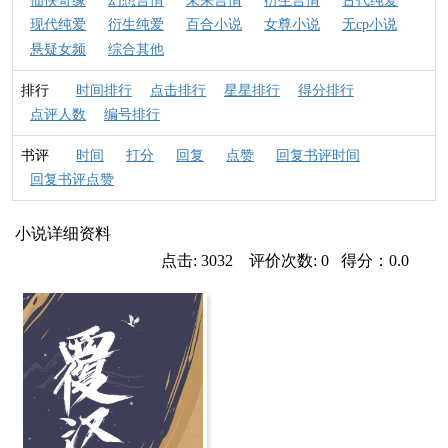
仙侠奇缘
幻想言情
未来言情
衍生言情
古代纯爱
现代纯爱
衍生纯爱
百合小说
女尊小说
无cp小说
悬疑女频
综合其他
排行
时间排行
点击排行
星星排行
得分排行
点评人数
编号排行
书评
时间
打分
回复
点赞
回复书评时间
回复书评点赞
小说详细资料
点击: 3032 评价次数: 0 得分：0.0