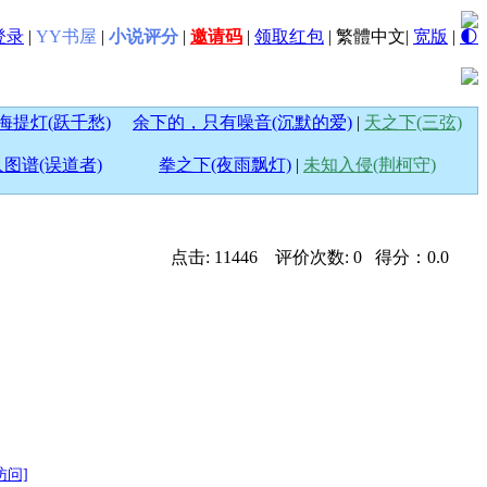
登录
|
YY书屋
|
小说评分
|
邀请码
|
领取红包
|
繁體中文
|
宽版
|
🌓
海提灯(跃千愁)
余下的，只有噪音(沉默的爱)
|
天之下(三弦)
图谱(误道者)
拳之下(夜雨飘灯)
|
未知入侵(荆柯守)
点击: 11446 评价次数: 0 得分：0.0
访问]