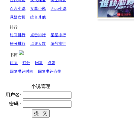
百合小说
女尊小说
无cp小说
悬疑女频
综合其他
排行
时间排行
点击排行
星星排行
得分排行
点评人数
编号排行
书评
时间
打分
回复
点赞
回复书评时间
回复书评点赞
小说管理
用户名:
密码 :