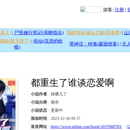
游客:
注册
|
真人)
|
尸怪修行笔记(亲吻指尖)
我的强化修仙之路(流浪鹰)
|
山
指南(国王陛下)
|
俗仙(流浪的蛤
黑神话：钟鬼(蒙面怪客)
|
天人
蟆)
都重生了谁谈恋爱啊
小说作者
: 错哪儿了
小说分类
: 都市
小说状态
: 更新中
添加时间
: 2023-12-30 09:37
首发网址
:
https://www.qidian.com/book/1037068783/
[