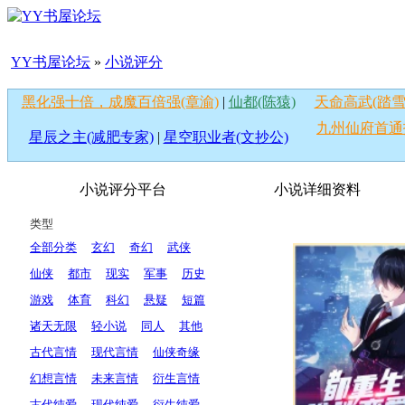
YY书屋论坛
»
小说评分
黑化强十倍，成魔百倍强(章渝)
|
仙都(陈猿)
天命高武(踏雪
九州仙府首通
星辰之主(减肥专家)
|
星空职业者(文抄公)
小说评分平台
小说详细资料
类型
全部分类
玄幻
奇幻
武侠
仙侠
都市
现实
军事
历史
游戏
体育
科幻
悬疑
短篇
诸天无限
轻小说
同人
其他
古代言情
现代言情
仙侠奇缘
幻想言情
未来言情
衍生言情
古代纯爱
现代纯爱
衍生纯爱