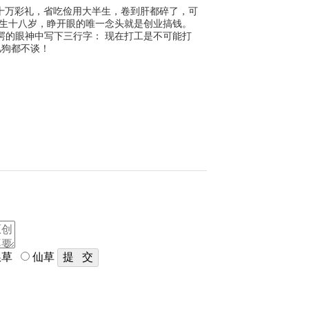
三十万彩礼，省吃俭用大半生，卷到肝都碎了，可
重生十八岁，睁开眼的唯一念头就是创业搞钱。
愕的眼神中写下三行字： 现在打工是不可能打
儿狗都不谈！
草
仙草