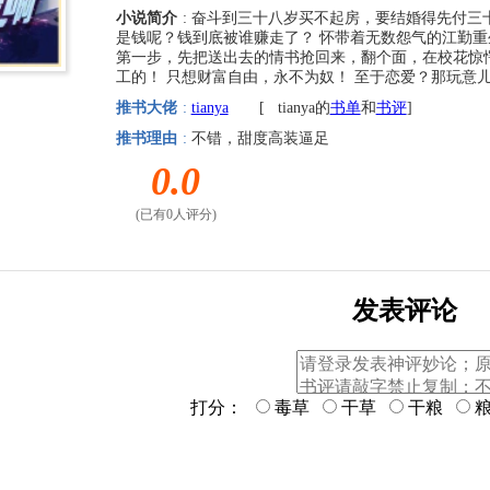
小说简介
: 奋斗到三十八岁买不起房，要结婚得先付
是钱呢？钱到底被谁赚走了？ 怀带着无数怨气的江勤
第一步，先把送出去的情书抢回来，翻个面，在校花惊
工的！ 只想财富自由，永不为奴！ 至于恋爱？那玩意
推书大佬
:
tianya
[
tianya的
书单
和
书评
]
推书理由
:
不错，甜度高装逼足
0.0
(已有0人评分)
发表评论
打分：
毒草
干草
干粮
粮