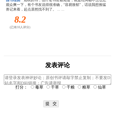
推书理由
:
知秋的书，估计老书友都知道，就是结局都不怎么让
观众爽一下，有个书友说得很准确，“容易致郁”，话说我想推猛
兽记来着，起点居然找不到了。 ... ...
8.2
(已有10人评分)
发表评论
打分：
毒草
干草
干粮
粮草
仙草