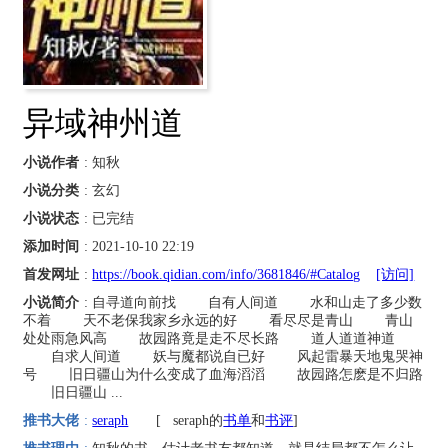
异域神州道
小说作者
: 知秋
小说分类
: 玄幻
小说状态
: 已完结
添加时间
: 2021-10-10 22:19
首发网址
:
https://book.qidian.com/info/3681846/#Catalog
[访问]
小说简介
: 自寻道向前找 自有人间道 水和山走了多少数
不着 天不老保我家乡永远的好 看尽尽是青山 青山
处处雨急风高 故园路竟是走不尽长路 道人道道神道
自求人间道 妖与魔都说自已好 风起雷暴天地鬼哭神
号 旧日疆山为什么变成了血海滔滔 故园路怎麽是不归路
旧日疆山 ...
推书大佬
:
seraph
[
seraph的
书单
和
书评
]