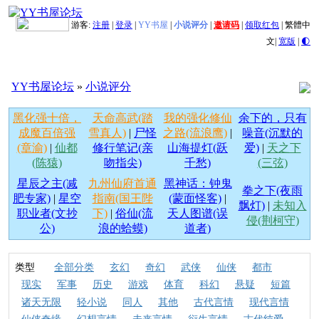
游客:
注册
|
登录
|
YY书屋
|
小说评分
|
邀请码
|
领取红包
|
繁體中
文
|
宽版
|
🌓
YY书屋论坛
»
小说评分
黑化强十倍，
天命高武(踏
我的强化修仙
余下的，只有
成魔百倍强
雪真人)
|
尸怪
之路(流浪鹰)
|
噪音(沉默的
(章渝)
|
仙都
修行笔记(亲
山海提灯(跃
爱)
|
天之下
(陈猿)
吻指尖)
千愁)
(三弦)
星辰之主(减
九州仙府首通
黑神话：钟鬼
拳之下(夜雨
肥专家)
|
星空
指南(国王陛
(蒙面怪客)
|
飘灯)
|
未知入
职业者(文抄
下)
|
俗仙(流
天人图谱(误
侵(荆柯守)
公)
浪的蛤蟆)
道者)
类型
全部分类
玄幻
奇幻
武侠
仙侠
都市
现实
军事
历史
游戏
体育
科幻
悬疑
短篇
诸天无限
轻小说
同人
其他
古代言情
现代言情