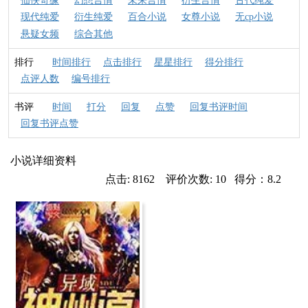
仙侠奇缘
幻想言情
未来言情
衍生言情
古代纯爱
现代纯爱
衍生纯爱
百合小说
女尊小说
无cp小说
悬疑女频
综合其他
排行
时间排行
点击排行
星星排行
得分排行
点评人数
编号排行
书评
时间
打分
回复
点赞
回复书评时间
回复书评点赞
小说详细资料
点击: 8162 评价次数: 10 得分：8.2