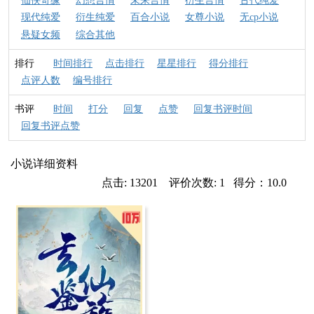
仙侠奇缘
幻想言情
未来言情
衍生言情
古代纯爱
现代纯爱
衍生纯爱
百合小说
女尊小说
无cp小说
悬疑女频
综合其他
排行
时间排行
点击排行
星星排行
得分排行
点评人数
编号排行
书评
时间
打分
回复
点赞
回复书评时间
回复书评点赞
小说详细资料
点击: 13201 评价次数: 1 得分：10.0