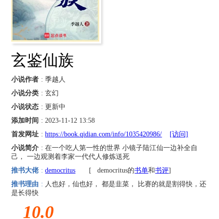
玄鉴仙族
小说作者
: 季越人
小说分类
: 玄幻
小说状态
: 更新中
添加时间
: 2023-11-12 13:58
首发网址
:
https://book.qidian.com/info/1035420986/
[访问]
小说简介
: 在一个吃人第一性的世界 小镜子陆江仙一边补全自
己， 一边观测着李家一代代人修炼送死
推书大佬
:
democritus
[
democritus的
书单
和
书评
]
推书理由
:
人也好，仙也好， 都是韭菜， 比赛的就是割得快，还
是长得快
10.0