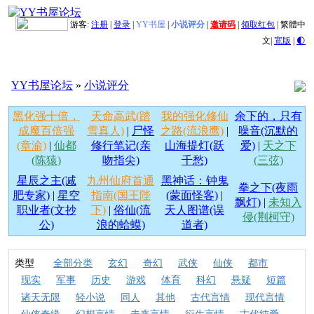
游客:
注册
|
登录
|
YY书屋
|
小说评分
|
邀请码
|
领取红包
|
繁體中
文
|
宽版
|
🌓
YY书屋论坛
»
小说评分
黑化强十倍，
天命高武(踏
我的强化修仙
余下的，只有
成魔百倍强
雪真人)
|
尸怪
之路(流浪鹰)
|
噪音(沉默的
(章渝)
|
仙都
修行笔记(亲
山海提灯(跃
爱)
|
天之下
(陈猿)
吻指尖)
千愁)
(三弦)
星辰之主(减
九州仙府首通
黑神话：钟鬼
拳之下(夜雨
肥专家)
|
星空
指南(国王陛
(蒙面怪客)
|
飘灯)
|
未知入
职业者(文抄
下)
|
俗仙(流
天人图谱(误
侵(荆柯守)
公)
浪的蛤蟆)
道者)
类型
全部分类
玄幻
奇幻
武侠
仙侠
都市
现实
军事
历史
游戏
体育
科幻
悬疑
短篇
诸天无限
轻小说
同人
其他
古代言情
现代言情