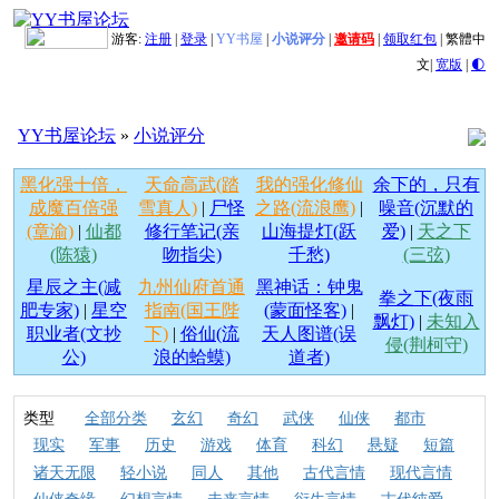
游客:
注册
|
登录
|
YY书屋
|
小说评分
|
邀请码
|
领取红包
|
繁體中
文
|
宽版
|
🌓
YY书屋论坛
»
小说评分
黑化强十倍，
天命高武(踏
我的强化修仙
余下的，只有
成魔百倍强
雪真人)
|
尸怪
之路(流浪鹰)
|
噪音(沉默的
(章渝)
|
仙都
修行笔记(亲
山海提灯(跃
爱)
|
天之下
(陈猿)
吻指尖)
千愁)
(三弦)
星辰之主(减
九州仙府首通
黑神话：钟鬼
拳之下(夜雨
肥专家)
|
星空
指南(国王陛
(蒙面怪客)
|
飘灯)
|
未知入
职业者(文抄
下)
|
俗仙(流
天人图谱(误
侵(荆柯守)
公)
浪的蛤蟆)
道者)
类型
全部分类
玄幻
奇幻
武侠
仙侠
都市
现实
军事
历史
游戏
体育
科幻
悬疑
短篇
诸天无限
轻小说
同人
其他
古代言情
现代言情