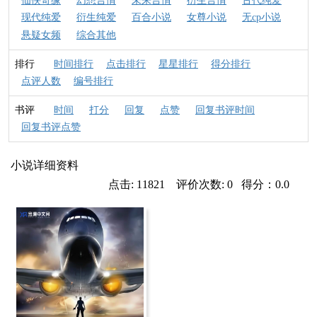
仙侠奇缘
幻想言情
未来言情
衍生言情
古代纯爱
现代纯爱
衍生纯爱
百合小说
女尊小说
无cp小说
悬疑女频
综合其他
排行
时间排行
点击排行
星星排行
得分排行
点评人数
编号排行
书评
时间
打分
回复
点赞
回复书评时间
回复书评点赞
小说详细资料
点击: 11821 评价次数: 0 得分：0.0