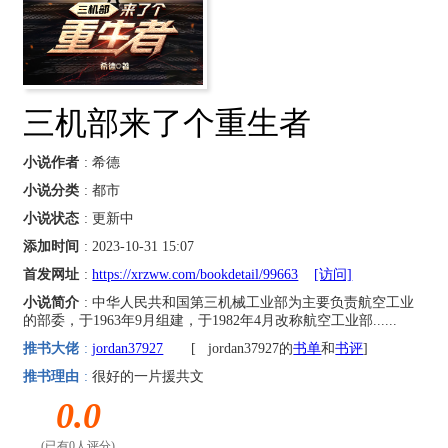
三机部来了个重生者
小说作者
: 希德
小说分类
: 都市
小说状态
: 更新中
添加时间
: 2023-10-31 15:07
首发网址
:
https://xrzww.com/bookdetail/99663
[访问]
小说简介
: 中华人民共和国第三机械工业部为主要负责航空工业
的部委，于1963年9月组建，于1982年4月改称航空工业部......
推书大佬
:
jordan37927
[
jordan37927的
书单
和
书评
]
推书理由
:
很好的一片援共文
0.0
(已有0人评分)