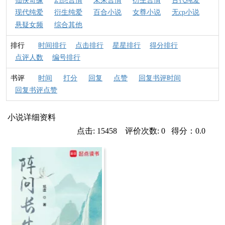
仙侠奇缘
幻想言情
未来言情
衍生言情
古代纯爱
现代纯爱
衍生纯爱
百合小说
女尊小说
无cp小说
悬疑女频
综合其他
排行
时间排行
点击排行
星星排行
得分排行
点评人数
编号排行
书评
时间
打分
回复
点赞
回复书评时间
回复书评点赞
小说详细资料
点击: 15458 评价次数: 0 得分：0.0