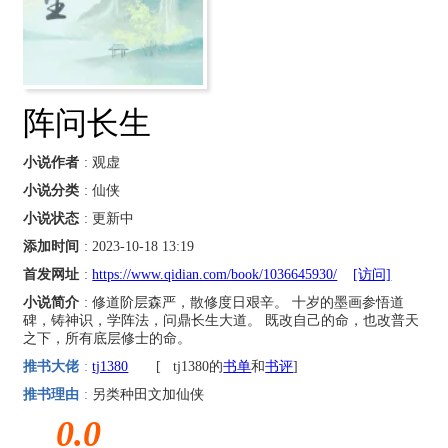
阵问长生
小说作者
: 观虚
小说分类
: 仙侠
小说状态
: 更新中
添加时间
: 2023-10-18 13:19
首发网址
:
https://www.qidian.com/book/1036645930/
[访问]
小说简介
: 修道阶层森严，散修度日艰辛。 十岁的墨画参悟道
碑，铸神识，学阵法，问鼎长生大道。 既改自己的命，也改普天
之下，所有底层修士的命。
推书大佬
:
tj1380
[
tj1380的
书单
和
书评
]
推书理由
:
另类种田文加仙侠
0.0