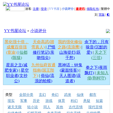
游客:
注册
|
登录
|
YY书屋
|
小说评分
|
邀请码
|
领取红包
|
繁體中
文
|
宽版
|
🌓
YY书屋论坛
»
小说评分
黑化强十倍，
天命高武(踏
我的强化修仙
余下的，只有
成魔百倍强
雪真人)
|
尸怪
之路(流浪鹰)
|
噪音(沉默的
(章渝)
|
仙都
修行笔记(亲
山海提灯(跃
爱)
|
天之下
(陈猿)
吻指尖)
千愁)
(三弦)
星辰之主(减
九州仙府首通
黑神话：钟鬼
拳之下(夜雨
肥专家)
|
星空
指南(国王陛
(蒙面怪客)
|
飘灯)
|
未知入
职业者(文抄
下)
|
俗仙(流
天人图谱(误
侵(荆柯守)
公)
浪的蛤蟆)
道者)
类型
全部分类
玄幻
奇幻
武侠
仙侠
都市
现实
军事
历史
游戏
体育
科幻
悬疑
短篇
诸天无限
轻小说
同人
其他
古代言情
现代言情