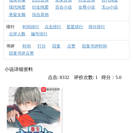
仙侠奇缘
幻想言情
未来言情
衍生言情
古代纯爱
现代纯爱
衍生纯爱
百合小说
女尊小说
无cp小说
悬疑女频
综合其他
排行
时间排行
点击排行
星星排行
得分排行
点评人数
编号排行
书评
时间
打分
回复
点赞
回复书评时间
回复书评点赞
小说详细资料
点击: 8332 评价次数: 1 得分：5.0