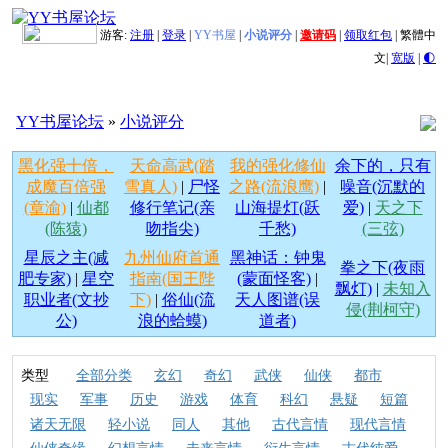
游客:
注册
|
登录
|
YY书屋
|
小说评分
|
邀请码
|
领取红包
|
繁體中
文
|
宽版
|
🌓
YY书屋论坛
»
小说评分
黑化强十倍，
天命高武(踏
我的强化修仙
余下的，只有
成魔百倍强
雪真人)
|
尸怪
之路(流浪鹰)
|
噪音(沉默的
(章渝)
|
仙都
修行笔记(亲
山海提灯(跃
爱)
|
天之下
(陈猿)
吻指尖)
千愁)
(三弦)
星辰之主(减
九州仙府首通
黑神话：钟鬼
拳之下(夜雨
肥专家)
|
星空
指南(国王陛
(蒙面怪客)
|
飘灯)
|
未知入
职业者(文抄
下)
|
俗仙(流
天人图谱(误
侵(荆柯守)
公)
浪的蛤蟆)
道者)
类型
全部分类
玄幻
奇幻
武侠
仙侠
都市
现实
军事
历史
游戏
体育
科幻
悬疑
短篇
诸天无限
轻小说
同人
其他
古代言情
现代言情