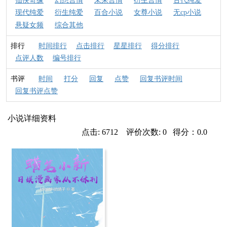
仙侠奇缘
幻想言情
未来言情
衍生言情
古代纯爱
现代纯爱
衍生纯爱
百合小说
女尊小说
无cp小说
悬疑女频
综合其他
排行
时间排行
点击排行
星星排行
得分排行
点评人数
编号排行
书评
时间
打分
回复
点赞
回复书评时间
回复书评点赞
小说详细资料
点击: 6712 评价次数: 0 得分：0.0