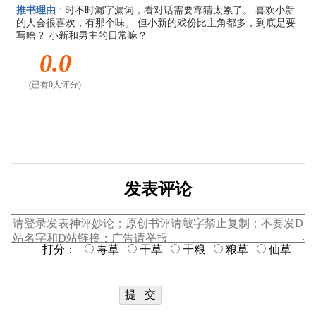
推书理由
:
时不时漏字漏词，看对话需要靠猜太累了。 喜欢小新
的人会很喜欢，有那个味。 但小新的戏份比主角都多，到底是要
写啥？ 小新和男主的日常嘛？
0.0
(已有0人评分)
发表评论
打分：
毒草
干草
干粮
粮草
仙草