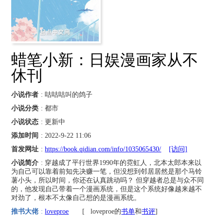
蜡笔小新：日娱漫画家从不
休刊
小说作者
: 咕咕咕叫的鸽子
小说分类
: 都市
小说状态
: 更新中
添加时间
: 2022-9-22 11:06
首发网址
:
https://book.qidian.com/info/1035065430/
[访问]
小说简介
: 穿越成了平行世界1990年的霓虹人，北本太郎本来以
为自己可以靠着前知先决赚一笔，但没想到邻居居然是那个马铃
薯小头，所以时间，你还在认真跳动吗？ 但穿越者总是与众不同
的，他发现自己带着一个漫画系统，但是这个系统好像越来越不
对劲了，根本不太像自己想的是漫画系统。
推书大佬
:
loveproe
[
loveproe的
书单
和
书评
]