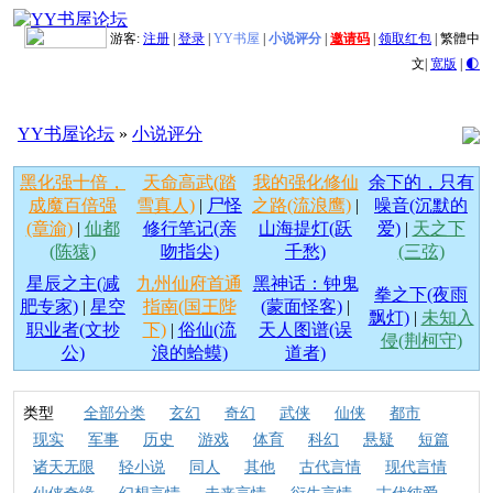
游客:
注册
|
登录
|
YY书屋
|
小说评分
|
邀请码
|
领取红包
|
繁體中
文
|
宽版
|
🌓
YY书屋论坛
»
小说评分
黑化强十倍，
天命高武(踏
我的强化修仙
余下的，只有
成魔百倍强
雪真人)
|
尸怪
之路(流浪鹰)
|
噪音(沉默的
(章渝)
|
仙都
修行笔记(亲
山海提灯(跃
爱)
|
天之下
(陈猿)
吻指尖)
千愁)
(三弦)
星辰之主(减
九州仙府首通
黑神话：钟鬼
拳之下(夜雨
肥专家)
|
星空
指南(国王陛
(蒙面怪客)
|
飘灯)
|
未知入
职业者(文抄
下)
|
俗仙(流
天人图谱(误
侵(荆柯守)
公)
浪的蛤蟆)
道者)
类型
全部分类
玄幻
奇幻
武侠
仙侠
都市
现实
军事
历史
游戏
体育
科幻
悬疑
短篇
诸天无限
轻小说
同人
其他
古代言情
现代言情