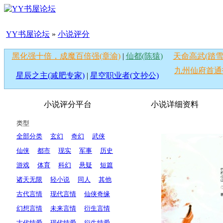
YY书屋论坛
»
小说评分
黑化强十倍，成魔百倍强(章渝)
|
仙都(陈猿)
天命高武(踏雪
九州仙府首通
星辰之主(减肥专家)
|
星空职业者(文抄公)
小说评分平台
小说详细资料
类型
全部分类
玄幻
奇幻
武侠
仙侠
都市
现实
军事
历史
游戏
体育
科幻
悬疑
短篇
诸天无限
轻小说
同人
其他
古代言情
现代言情
仙侠奇缘
幻想言情
未来言情
衍生言情
古代纯爱
现代纯爱
衍生纯爱