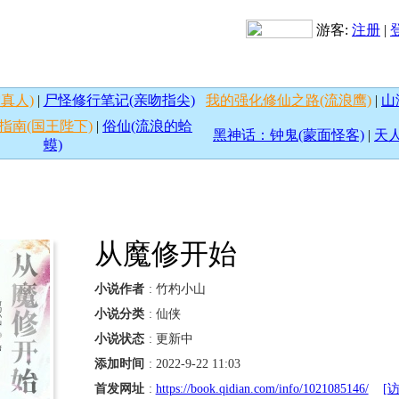
游客:
注册
|
真人)
|
尸怪修行笔记(亲吻指尖)
我的强化修仙之路(流浪鹰)
|
山
指南(国王陛下)
|
俗仙(流浪的蛤
黑神话：钟鬼(蒙面怪客)
|
天人
蟆)
从魔修开始
小说作者
: 竹杓小山
小说分类
: 仙侠
小说状态
: 更新中
添加时间
: 2022-9-22 11:03
首发网址
:
https://book.qidian.com/info/1021085146/
[