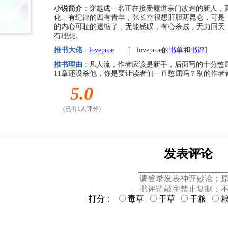
小说简介
: 穿越成一名正在接受魔道宗门改造的新人
化、有纪律的四有青年，张长空很想肝胆两昆仑，可是
的内心可耻的退缩了，无能感叹，有心杀贼，无力回天
有理想。
推书大佬
:
loveproe
[
loveproe的
书单
和
书评
]
推书理由
:
凡人流，作者应该是新手，后面写的十分憋
11章还没杀他，你是要让读者们一直憋屈吗？别的作者
5.0
(已有1人评分)
发表评论
打分：
毒草
干草
干粮
粮