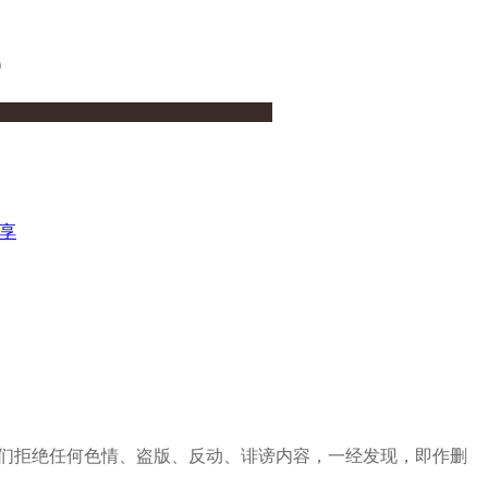
）
享
定，我们拒绝任何色情、盗版、反动、诽谤内容，一经发现，即作删