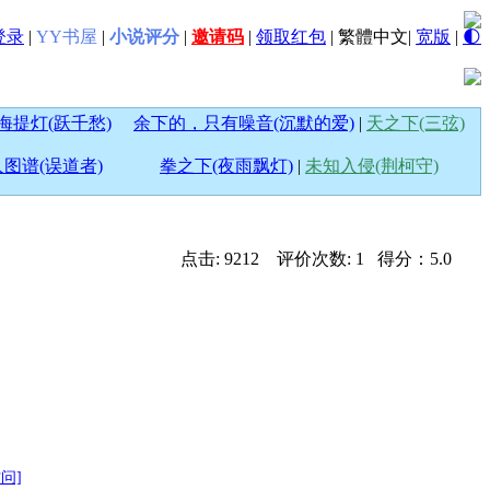
登录
|
YY书屋
|
小说评分
|
邀请码
|
领取红包
|
繁體中文
|
宽版
|
🌓
海提灯(跃千愁)
余下的，只有噪音(沉默的爱)
|
天之下(三弦)
图谱(误道者)
拳之下(夜雨飘灯)
|
未知入侵(荆柯守)
点击: 9212 评价次数: 1 得分：5.0
访问]