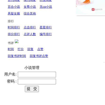
百合小说
女尊小说
无cp小说
悬疑女频
综合其他
排行
时间排行
点击排行
星星排行
得分排行
点评人数
编号排行
书评
时间
打分
回复
点赞
回复书评时间
回复书评点赞
小说管理
用户名:
密码 :