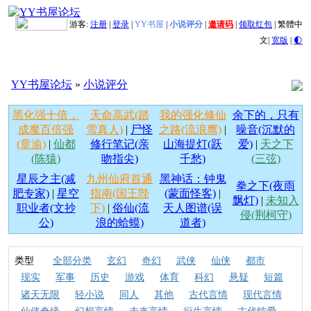
游客:
注册
|
登录
|
YY书屋
|
小说评分
|
邀请码
|
领取红包
|
繁體中
文
|
宽版
|
🌓
YY书屋论坛
»
小说评分
黑化强十倍，
天命高武(踏
我的强化修仙
余下的，只有
成魔百倍强
雪真人)
|
尸怪
之路(流浪鹰)
|
噪音(沉默的
(章渝)
|
仙都
修行笔记(亲
山海提灯(跃
爱)
|
天之下
(陈猿)
吻指尖)
千愁)
(三弦)
星辰之主(减
九州仙府首通
黑神话：钟鬼
拳之下(夜雨
肥专家)
|
星空
指南(国王陛
(蒙面怪客)
|
飘灯)
|
未知入
职业者(文抄
下)
|
俗仙(流
天人图谱(误
侵(荆柯守)
公)
浪的蛤蟆)
道者)
类型
全部分类
玄幻
奇幻
武侠
仙侠
都市
现实
军事
历史
游戏
体育
科幻
悬疑
短篇
诸天无限
轻小说
同人
其他
古代言情
现代言情