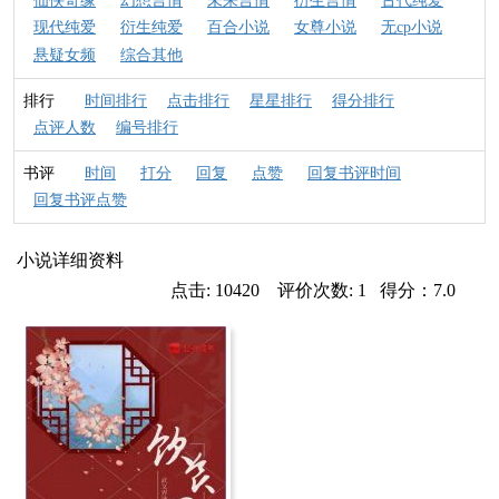
仙侠奇缘
幻想言情
未来言情
衍生言情
古代纯爱
现代纯爱
衍生纯爱
百合小说
女尊小说
无cp小说
悬疑女频
综合其他
排行
时间排行
点击排行
星星排行
得分排行
点评人数
编号排行
书评
时间
打分
回复
点赞
回复书评时间
回复书评点赞
小说详细资料
点击: 10420 评价次数: 1 得分：7.0