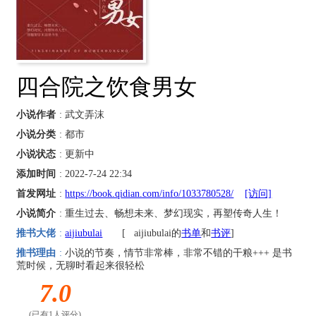
四合院之饮食男女
小说作者
: 武文弄沫
小说分类
: 都市
小说状态
: 更新中
添加时间
: 2022-7-24 22:34
首发网址
:
https://book.qidian.com/info/1033780528/
[访问]
小说简介
: 重生过去、畅想未来、梦幻现实，再塑传奇人生！
推书大佬
:
aijiubulai
[
aijiubulai的
书单
和
书评
]
推书理由
:
小说的节奏，情节非常棒，非常不错的干粮+++ 是书
荒时候，无聊时看起来很轻松
7.0
(已有1人评分)