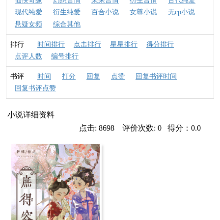
仙侠奇缘
幻想言情
未来言情
衍生言情
古代纯爱
现代纯爱
衍生纯爱
百合小说
女尊小说
无cp小说
悬疑女频
综合其他
排行
时间排行
点击排行
星星排行
得分排行
点评人数
编号排行
书评
时间
打分
回复
点赞
回复书评时间
回复书评点赞
小说详细资料
点击: 8698 评价次数: 0 得分：0.0