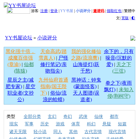
游客:
注册
|
登录
|
YY书屋
|
小说评分
|
邀请码
|
领取红包
|
繁體中
文
|
宽版
|
🌓
YY书屋论坛
»
小说评分
黑化强十倍，
天命高武(踏
我的强化修仙
余下的，只有
成魔百倍强
雪真人)
|
尸怪
之路(流浪鹰)
|
噪音(沉默的
(章渝)
|
仙都
修行笔记(亲
山海提灯(跃
爱)
|
天之下
(陈猿)
吻指尖)
千愁)
(三弦)
星辰之主(减
九州仙府首通
黑神话：钟鬼
拳之下(夜雨
肥专家)
|
星空
指南(国王陛
(蒙面怪客)
|
飘灯)
|
未知入
职业者(文抄
下)
|
俗仙(流
天人图谱(误
侵(荆柯守)
公)
浪的蛤蟆)
道者)
类型
全部分类
玄幻
奇幻
武侠
仙侠
都市
现实
军事
历史
游戏
体育
科幻
悬疑
短篇
诸天无限
轻小说
同人
其他
古代言情
现代言情