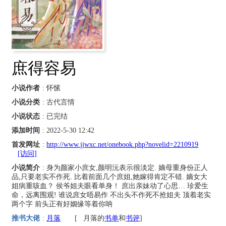
庶得容易
小说作者
: 怀愫
小说分类
: 古代言情
小说状态
: 已完结
添加时间
: 2022-5-30 12:42
首发网址
:
http://www.jjwxc.net/onebook.php?novelid=2210919
[访问]
小说简介
: 身为颜家小庶女,颜明沅表示很淡定. 嫡母重身份正人
品,只要老实不作死. 比着前面几个庶姐,她嫁得肯定不错. 嫡女大
姐病重咳血？ 侯爷姐夫眼看单身！ 庶出亲妹动了心思… 珍爱生
命，远离围观! 谁说庶女唔易作 不出头不作死不抢姐夫 顶着老实
两个字 前头正有好姻缘等着你呐
推书大佬
:
月落
[
月落的
书单
和
书评
]