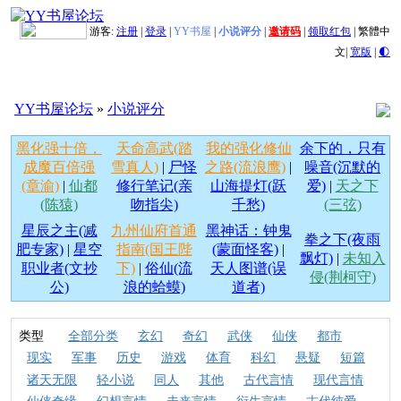
游客:
注册
|
登录
|
YY书屋
|
小说评分
|
邀请码
|
领取红包
|
繁體中
文
|
宽版
|
🌓
YY书屋论坛
»
小说评分
黑化强十倍，
天命高武(踏
我的强化修仙
余下的，只有
成魔百倍强
雪真人)
|
尸怪
之路(流浪鹰)
|
噪音(沉默的
(章渝)
|
仙都
修行笔记(亲
山海提灯(跃
爱)
|
天之下
(陈猿)
吻指尖)
千愁)
(三弦)
星辰之主(减
九州仙府首通
黑神话：钟鬼
拳之下(夜雨
肥专家)
|
星空
指南(国王陛
(蒙面怪客)
|
飘灯)
|
未知入
职业者(文抄
下)
|
俗仙(流
天人图谱(误
侵(荆柯守)
公)
浪的蛤蟆)
道者)
类型
全部分类
玄幻
奇幻
武侠
仙侠
都市
现实
军事
历史
游戏
体育
科幻
悬疑
短篇
诸天无限
轻小说
同人
其他
古代言情
现代言情