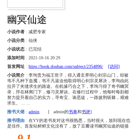
幽冥仙途
小说作者
: 减肥专家
小说分类
: 仙侠
小说状态
: 已完结
添加时间
: 2021-10-16 20:29
首发网址
:
https://book.douban.com/subject/2354896/
[访问]
小说简介
: 李珣贵为福王世子，得入通玄界明心剑宗山门，却被
韦不凡种下血魇，韦不凡逼迫他取得明心剑宗灵犀决，李珣由此
拉开了夹缝求生的路途。在机缘巧合之下，李珣习得了奇书幽冥
录，拜在林阁门下，修习灵犀诀。在修行过程中，他每时每刻都
努力提升着自己的实力，寻奇宝、诛恶徒，一路披荆斩棘，艰难
求生。 ... ...
推书大佬
:
admin
[
admin的
书单
和
书评
]
推书理由
:
在YY的老书友对这书很熟悉，当时很火，放到现在也
是佳作。首发站鲜鲜文化没有了，放了豆瓣读书幽冥仙途的链接
9.1