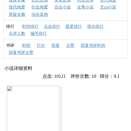
仙侠奇缘
幻想言情
未来言情
衍生言情
古代纯爱
现代纯爱
衍生纯爱
百合小说
女尊小说
无cp小说
悬疑女频
综合其他
排行
时间排行
点击排行
星星排行
得分排行
点评人数
编号排行
书评
时间
打分
回复
点赞
回复书评时间
回复书评点赞
小说详细资料
点击: 10121 评价次数: 10 得分：9.1