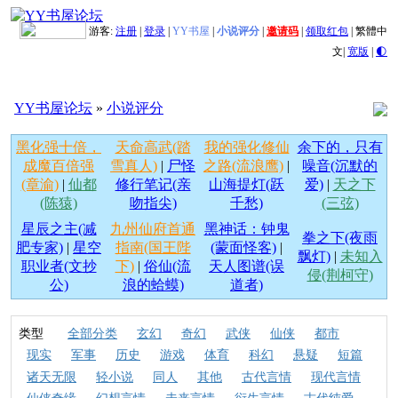
游客:
注册
|
登录
|
YY书屋
|
小说评分
|
邀请码
|
领取红包
|
繁體中
文
|
宽版
|
🌓
YY书屋论坛
»
小说评分
黑化强十倍，
天命高武(踏
我的强化修仙
余下的，只有
成魔百倍强
雪真人)
|
尸怪
之路(流浪鹰)
|
噪音(沉默的
(章渝)
|
仙都
修行笔记(亲
山海提灯(跃
爱)
|
天之下
(陈猿)
吻指尖)
千愁)
(三弦)
星辰之主(减
九州仙府首通
黑神话：钟鬼
拳之下(夜雨
肥专家)
|
星空
指南(国王陛
(蒙面怪客)
|
飘灯)
|
未知入
职业者(文抄
下)
|
俗仙(流
天人图谱(误
侵(荆柯守)
公)
浪的蛤蟆)
道者)
类型
全部分类
玄幻
奇幻
武侠
仙侠
都市
现实
军事
历史
游戏
体育
科幻
悬疑
短篇
诸天无限
轻小说
同人
其他
古代言情
现代言情