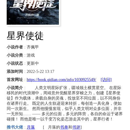
星界使徒
小说作者
: 齐佩甲
小说分类
: 游戏
小说状态
: 更新中
添加时间
: 2022-5-22 13:17
首发网址
:
https://book.qidian.com/info/1030925549/
[访问]
小说简介
: 人类文明星际扩张，疆域领土横贯星空。 在星际
移民的时代浪潮中，周靖意外觉醒星界穿梭之力，创建【星界使
徒】作为载体，承载自身的灵魂，投放至不同位面，以不同身份
在诸界行走。 既定的人生轨迹迎来转折，每创造一具化身，便如
同一次新生。 然而他慢慢发现，似乎人类文明对众多位面，并非
一无所知…… —— 多元的位面，多元的阵营，各自的命运于诸界
碰撞！ 而他是唯一以千变万化姿态游走其中的，星界行者！
推书大佬
:
月落
[
月落的
书单
和
书评
]