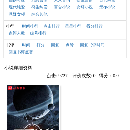
仙侠奇缘
幻想言情
未来言情
衍生言情
古代纯爱
现代纯爱
衍生纯爱
百合小说
女尊小说
无cp小说
悬疑女频
综合其他
排行
时间排行
点击排行
星星排行
得分排行
点评人数
编号排行
书评
时间
打分
回复
点赞
回复书评时间
回复书评点赞
小说详细资料
点击: 9727 评价次数: 0 得分：0.0