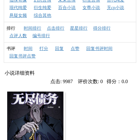
仙侠奇缘
幻想言情
未来言情
衍生言情
古代纯爱
现代纯爱
衍生纯爱
百合小说
女尊小说
无cp小说
悬疑女频
综合其他
排行
时间排行
点击排行
星星排行
得分排行
点评人数
编号排行
书评
时间
打分
回复
点赞
回复书评时间
回复书评点赞
小说详细资料
点击: 9987 评价次数: 0 得分：0.0