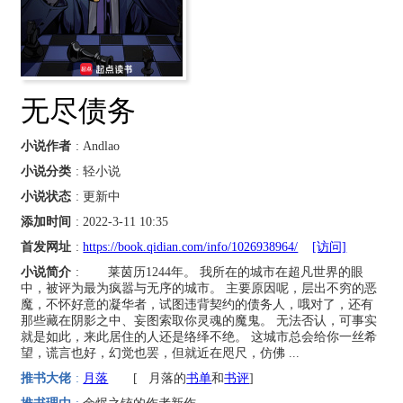
无尽债务
小说作者
: Andlao
小说分类
: 轻小说
小说状态
: 更新中
添加时间
: 2022-3-11 10:35
首发网址
:
https://book.qidian.com/info/1026938964/
[访问]
小说简介
: 莱茵历1244年。 我所在的城市在超凡世界的眼
中，被评为最为疯嚣与无序的城市。 主要原因呢，层出不穷的恶
魔，不怀好意的凝华者，试图违背契约的债务人，哦对了，还有
那些藏在阴影之中、妄图索取你灵魂的魔鬼。 无法否认，可事实
就是如此，来此居住的人还是络绎不绝。 这城市总会给你一丝希
望，谎言也好，幻觉也罢，但就近在咫尺，仿佛 ...
推书大佬
:
月落
[
月落的
书单
和
书评
]