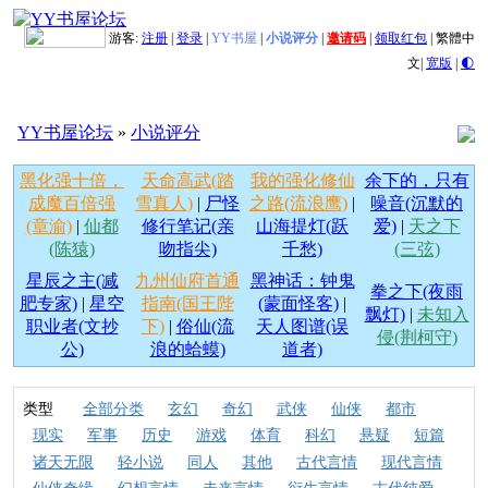
游客:
注册
|
登录
|
YY书屋
|
小说评分
|
邀请码
|
领取红包
|
繁體中
文
|
宽版
|
🌓
YY书屋论坛
»
小说评分
黑化强十倍，
天命高武(踏
我的强化修仙
余下的，只有
成魔百倍强
雪真人)
|
尸怪
之路(流浪鹰)
|
噪音(沉默的
(章渝)
|
仙都
修行笔记(亲
山海提灯(跃
爱)
|
天之下
(陈猿)
吻指尖)
千愁)
(三弦)
星辰之主(减
九州仙府首通
黑神话：钟鬼
拳之下(夜雨
肥专家)
|
星空
指南(国王陛
(蒙面怪客)
|
飘灯)
|
未知入
职业者(文抄
下)
|
俗仙(流
天人图谱(误
侵(荆柯守)
公)
浪的蛤蟆)
道者)
类型
全部分类
玄幻
奇幻
武侠
仙侠
都市
现实
军事
历史
游戏
体育
科幻
悬疑
短篇
诸天无限
轻小说
同人
其他
古代言情
现代言情