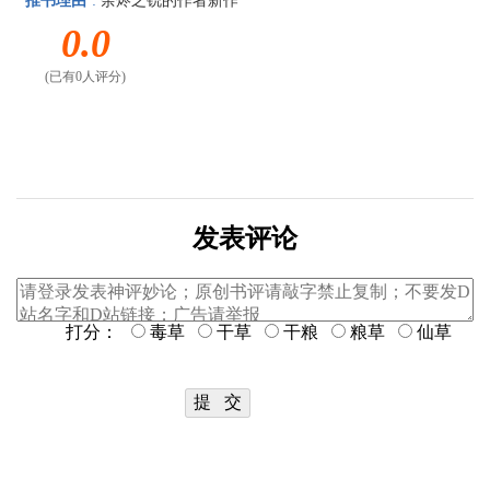
推书理由
:
余烬之铳的作者新作
0.0
(已有0人评分)
发表评论
打分：
毒草
干草
干粮
粮草
仙草