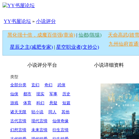
YY书屋论坛
»
小说评分
黑化强十倍，成魔百倍强(章渝)
|
仙都(陈猿)
天命高武(踏雪
九州仙府首通
星辰之主(减肥专家)
|
星空职业者(文抄公)
小说评分平台
小说详细资料
类型
全部分类
玄幻
奇幻
武侠
仙侠
都市
现实
军事
历史
游戏
体育
科幻
悬疑
短篇
诸天无限
轻小说
同人
其他
古代言情
现代言情
仙侠奇缘
幻想言情
未来言情
衍生言情
古代纯爱
现代纯爱
衍生纯爱