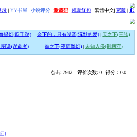
登录
|
YY书屋
|
小说评分
|
邀请码
|
领取红包
|
繁體中文
|
宽版
|
🌓
海提灯(跃千愁)
余下的，只有噪音(沉默的爱)
|
天之下(三弦)
图谱(误道者)
拳之下(夜雨飘灯)
|
未知入侵(荆柯守)
点击: 7942 评价次数: 0 得分：0.0
访问]