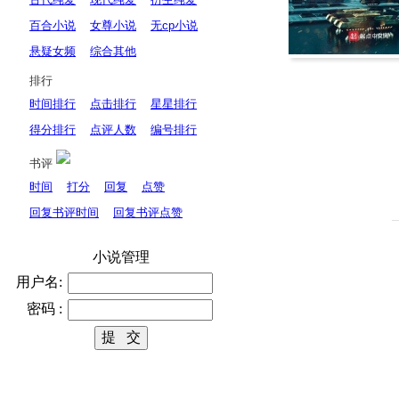
百合小说
女尊小说
无cp小说
悬疑女频
综合其他
排行
时间排行
点击排行
星星排行
得分排行
点评人数
编号排行
书评
时间
打分
回复
点赞
回复书评时间
回复书评点赞
小说管理
用户名:
密码 :