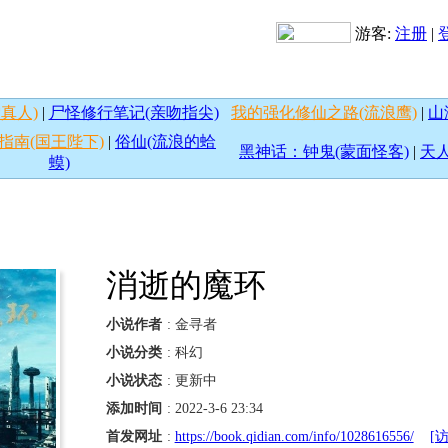
游客:
注册
|
真人)
|
尸怪修行笔记(亲吻指尖)
我的强化修仙之路(流浪鹰)
|
山
指南(国王陛下)
|
俗仙(流浪的蛤
黑神话：钟鬼(蒙面怪客)
|
天人
蟆)
消逝的魔环
小说作者
: 金寻者
小说分类
: 科幻
小说状态
: 更新中
添加时间
: 2022-3-6 23:34
首发网址
:
https://book.qidian.com/info/1028616556/
[