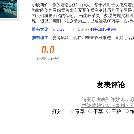
小说简介
: 作为著名游戏制作人，楚千城对于灵感有着
为傲的创作灵感竟然来自五百年后亲身经历的黑暗冒险
的人们将要面临的命运。 当魔环消失，梦境与现实相遇
统，但以开脑洞，推剧情为主，已经连载60万字，会持续稳
推书大佬
:
kakaxx
[
kakaxx的
书单
和
书评
]
推书理由
:
赛博风格，现在和未来双线推进，量足，品
0.0
(已有0人评分)
发表评论
打分：
毒草
干草
干粮
粮