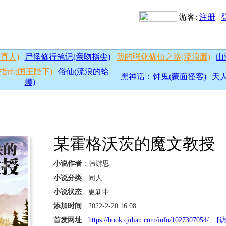
游客:
注册
|
真人)
|
尸怪修行笔记(亲吻指尖)
我的强化修仙之路(流浪鹰)
|
山
指南(国王陛下)
|
俗仙(流浪的蛤
黑神话：钟鬼(蒙面怪客)
|
天人
蟆)
某霍格沃茨的魔文教授
小说作者
: 韩游思
小说分类
: 同人
小说状态
: 更新中
添加时间
: 2022-2-20 16:08
首发网址
:
https://book.qidian.com/info/1027307054/
[