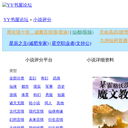
YY书屋论坛
»
小说评分
黑化强十倍，成魔百倍强(章渝)
|
仙都(陈猿)
天命高武(踏雪
九州仙府首通
星辰之主(减肥专家)
|
星空职业者(文抄公)
小说评分平台
小说详细资料
类型
全部分类
玄幻
奇幻
武侠
仙侠
都市
现实
军事
历史
游戏
体育
科幻
悬疑
短篇
诸天无限
轻小说
同人
其他
古代言情
现代言情
仙侠奇缘
幻想言情
未来言情
衍生言情
古代纯爱
现代纯爱
衍生纯爱