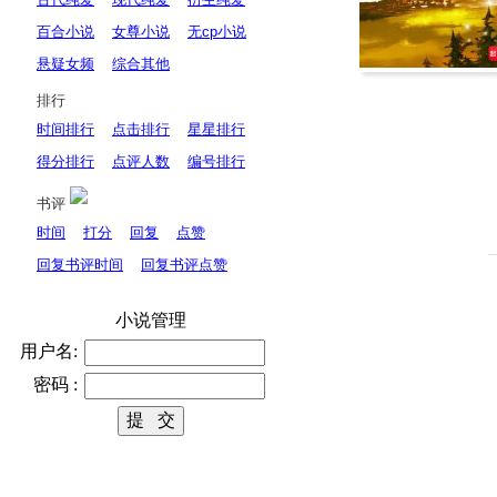
百合小说
女尊小说
无cp小说
悬疑女频
综合其他
排行
时间排行
点击排行
星星排行
得分排行
点评人数
编号排行
书评
时间
打分
回复
点赞
回复书评时间
回复书评点赞
小说管理
用户名:
密码 :