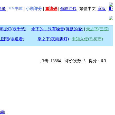
登录
|
YY书屋
|
小说评分
|
邀请码
|
领取红包
|
繁體中文
|
宽版
|
🌓
海提灯(跃千愁)
余下的，只有噪音(沉默的爱)
|
天之下(三弦)
图谱(误道者)
拳之下(夜雨飘灯)
|
未知入侵(荆柯守)
点击: 13864 评价次数: 3 得分：6.3
访问]