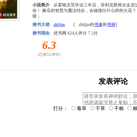
小说简介
: 从霍格沃茨毕业三年后，菲利克斯再次走
份！ 麻瓜的智慧与魔法结合，会碰撞出什么样的火花？ P
级；
推书大佬
:
zhljlps
[
zhljlps的
书单
和
书评
]
推书理由
:
优书网 624人评分 7.2分
6.3
(已有3人评分)
发表评论
打分：
毒草
干草
干粮
粮